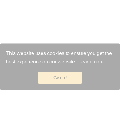
This website uses cookies to ensure you get the
best experience on our website.
Learn more
Got it!
Laat uw gebruikers
op elk
moment
feedback geven